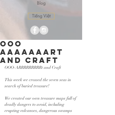
Blog
Tiếng Việt
OOO
AAAAAAARt
and craft
OOO-ARRRRRRRRRt and Craft
This week we crossed the seven seas in 
search of buried treasure!
We created our own treasure maps full of 
deadly dangers to avoid, including 
erupting volcanoes, dangerous swamps 