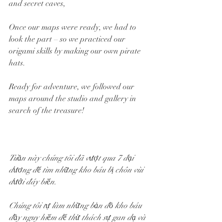
and secret caves,
Once our maps were ready, we had to 
look the part – so we practiced our 
origami skills by making our own pirate 
hats.
Ready for adventure, we followed our 
maps around the studio and gallery in 
search of the treasure!
Tuần này chúng tôi đã vượt qua 7 đại 
dương để tìm những kho báu bị chôn vùi 
dưới đáy biển. 
Chúng tôi tự làm những bản đồ kho báu 
đầy nguy hiểm để thử thách sự gan dạ và 