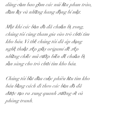
dũng cảm bao gồm các núi lửa phun trào, 
đầm lầy và những hang động bí mật. 
Một khi các bản đồ đã chuẩn bị xong, 
chúng tôi cùng tham gia vào trò chơi tìm 
kho báu. Vì thế chúng tôi đã áp dụng 
nghệ thuật xếp giấy origami để xếp 
những chiếc mũ cướp biển để chuẩn bị 
sẵn sàng cho trò chơi tìm kho báu. 
Chúng tôi bắt đầu cuộc phiêu lưu tìm kho 
báu bằng cách đi theo các bản đồ đã 
được tạo ra xung quanh xưởng vẽ và 
phòng tranh.