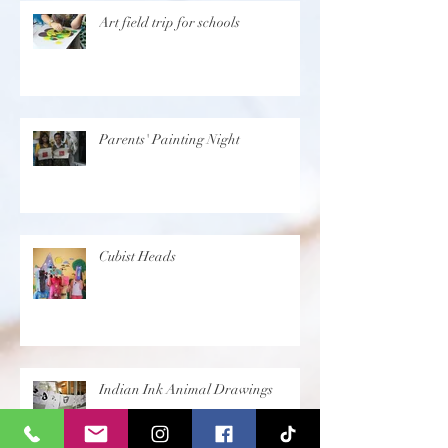
Art field trip for schools
Parents' Painting Night
Cubist Heads
Indian Ink Animal Drawings