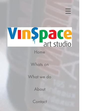
Home
Whats on
What we do
About
Contact