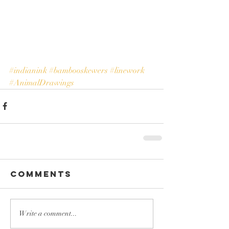
#indianink
#bambooskewers
#linework
#AnimalDrawings
Comments
Write a comment...