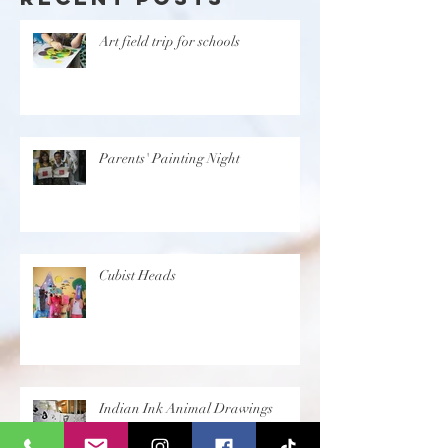
Art field trip for schools
Parents' Painting Night
Cubist Heads
Indian Ink Animal Drawings