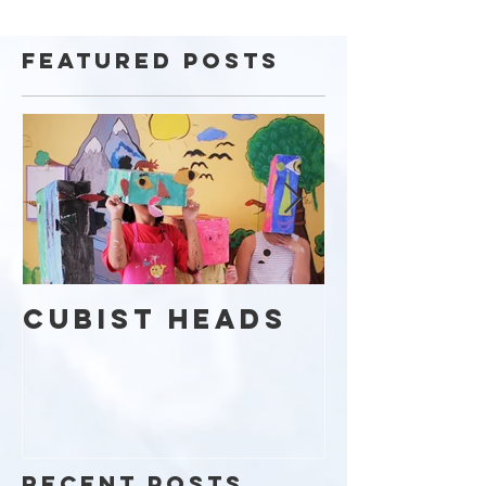
Featured Posts
Cubist Heads
Kaleid
Day
Recent Posts