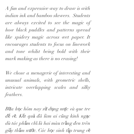
A fun and expressive way to draw is with 
indian ink and bamboo skewers.  Students 
are always excited to see the magic of 
how black puddles and patterns spread 
like spidery magic across wet paper. It 
encourages students to focus on linework 
and tone whilst being bold with their 
mark making as there is no erasing!
We chose a menagerie of interesting and 
unusual animals, with geometric shells, 
intricate overlapping scales and silky 
feathers.
Bữa học hôm nay sử dụng mực và que tre 
để vẽ. Kết quả đã làm ai cũng kinh ngạc 
dù tác phẩm chỉ là hai màu trắng đen trên 
giấy thấm nước. Các học sinh tập trung vẽ 