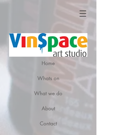
Home
Whats on
What we do
About
Contact