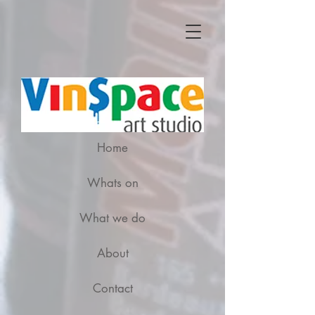
Home
Whats on
What we do
About
Contact