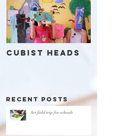
Cubist Heads
Kaleid
Day
Recent Posts
Art field trip for schools