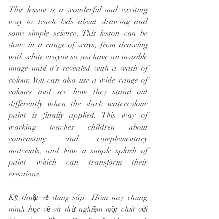
This lesson is a wonderful and exciting 
way to teach kids about drawing and 
some simple science. This lesson can be 
done in a range of ways, from drawing 
with white crayon so you have an invisible 
image until it’s revealed with a wash of 
colour. You can also use a wide range of 
colours and see how they stand out 
differently when the dark watercolour 
paint is finally applied. This way of 
working teaches children about 
contrasting and complementary 
materials, and how a simple splash of 
paint which can transform their 
creations.
Kỹ thuật vẽ dùng sáp  Hôm nay chúng 
mình học vẽ và thử nghiệm một chút với 