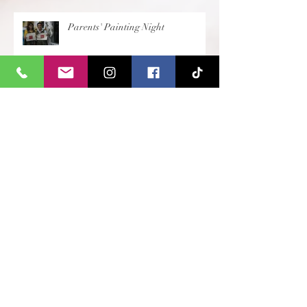
Parents' Painting Night
Cubist Heads
Indian Ink Animal Drawings
Creating Mesopotamian Cylinder
Seals