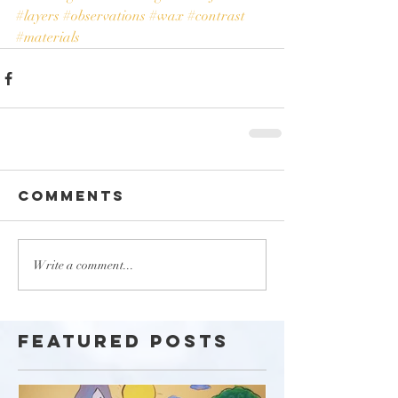
#layers
#observations
#wax
#contrast
#materials
Comments
Write a comment...
Featured Posts