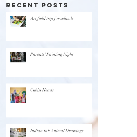
Recent Posts
Art field trip for schools
Parents' Painting Night
Cubist Heads
Indian Ink Animal Drawings