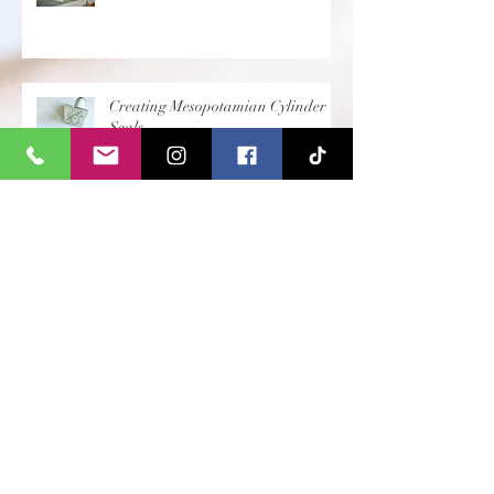
Creating Mesopotamian Cylinder
Seals
Creating Egyptian Sandals
Etruscan Art- Greek and Roman
Vases