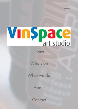
Home
Whats on
What we do
About
Contact