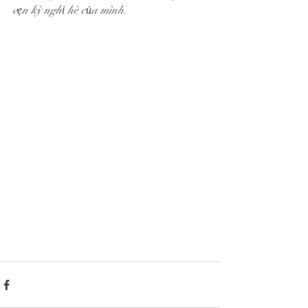
vẹn kỳ nghỉ hè của mình.