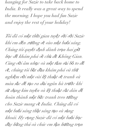
hanging for Suzie to take back home to 
India. It really was a great way to spend 
the morning. I hope you had fun Suzie 
and enjoy the rest of your holiday! 
Tôi đã có một thời gian tuyệt vời với Suzie 
khi em đến xưởng vẽ vào một buổi sáng. 
Chúng tôi quyết định dành trọn hai giờ 
học để khám phá về chủ đề Không Gian. 
Cùng với âm nhạc và một tấm vải bố to để 
vẽ, chúng tôi bắt đầu khám phá và thử 
nghiệm với một vài kỹ thuật vẽ tranh và 
màu sắc để tạo ra dải ngân hà trước khi 
sử dụng kim tuyến và kỹ thuật cắt dán để 
hoàn thành một bức tranh treo tường 
cho Suzie mang về India. Chúng đã có 
một buổi sáng thật sáng tạo và sảng 
khoái. Hy vọng Suzie đã có một buổi học 
đầy hứng thú và chúc em tận hưởng trọn 