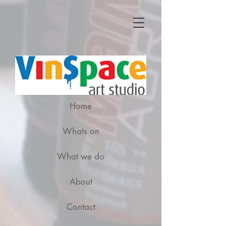
Home
Whats on
What we do
About
Contact