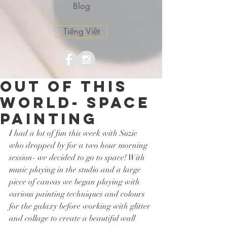
Blog
Tiếng Việt
Out of this
world- space
painting
I had a lot of fun this week with Suzie 
who dropped by for a two hour morning 
session- we decided to go to space! With 
music playing in the studio and a large 
piece of canvas we began playing with 
various painting techniques and colours 
for the galaxy before working with glitter 
and collage to create a beautiful wall 