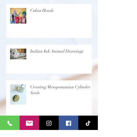
Cubist Heads
Indian Ink Animal Drawings
Creating Mesopotamian Cylinder
Seals
Creating Egyptian Sandals