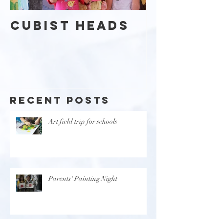
Cubist Heads
Kaleid
Day
Recent Posts
Art field trip for schools
Parents' Painting Night