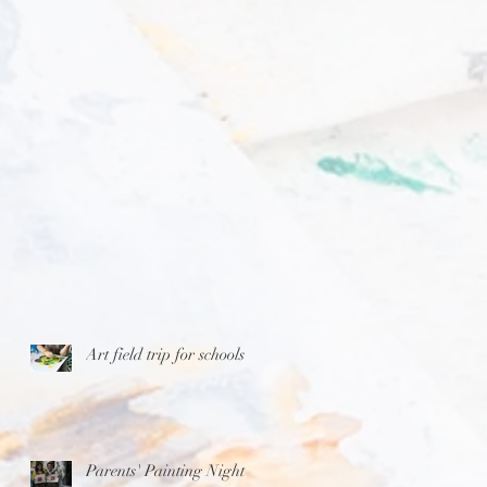
Art field trip for schools
Parents' Painting Night