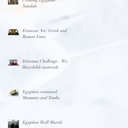
Sandals
Etruscan Art- Greek and
Roman Vases
Diorama Challenge - With
Recyclable materials
Egyptian continued:
Mummies and Tombs
Egyptian Wall Murals