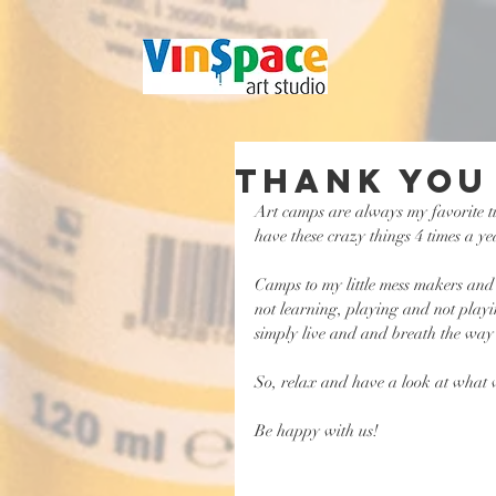
Thank you
Art camps are always my favorite tim
have these crazy things 4 times a ye
Camps to my little mess makers and
not learning, playing and not play
simply live and and breath the way
So, relax and have a look at what w
Be happy with us!