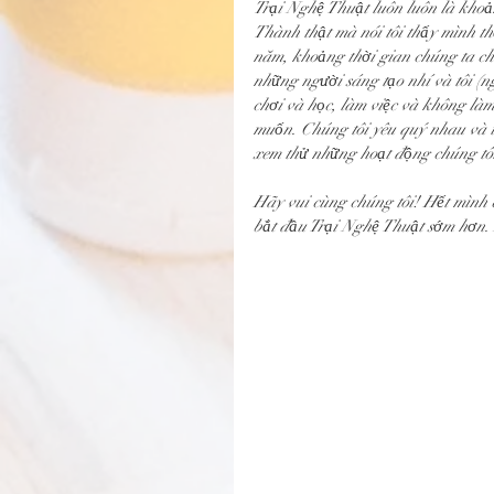
Trại Nghệ Thuật luôn luôn là khoản
Thành thật mà nói tôi thấy mình t
năm, khoảng thời gian chúng ta ch
những người sáng tạo nhí và tôi (ng
chơi và học, làm việc và không làm
muốn. Chúng tôi yêu quý nhau và t
xem thử những hoạt động chúng tôi
Hãy vui cùng chúng tôi! Hết mình 
bắt đầu Trại Nghệ Thuật sớm hơn. 