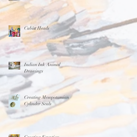
Cubist Heads
Indian Ink Animal
Drawings
Creating Mesopotamian
Cylinder Seals
Creating Egyptian