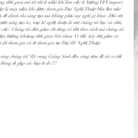
g thời gian mà tôi thích nhất khi làm việc ở Xưởng Vẽ Vinspace. 
hật là may mắn khi được tham gia Trại Nghệ Thuật bốn lần một 
ỉ để dành cho sáng tạo mà không phải suy nghĩ gì khác. Đối với 
ười sáng tạo to), trại hè nghệ thuật là nơi chúng tôi học và chơi, 
 việc. Chúng tôi đơn giản chỉ sống và thở theo cách mà chúng tôi 
ận hưởng khoảng thời gian bên nhau. Vì thế, hãy thư giản và 
 đã tham gia và sẽ tham gia tại Trại Hè Nghệ Thuật. 
cùng chúng tôi! Hy vọng Giáng Sinh đến càng sớm để tôi có thể 
Mong sẽ gặp các bạn ở đó !!!